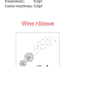
Kwasowość: 9,0g/l
Cukier resztkowy: 0,0g/l
Wino różowe
Rose XX