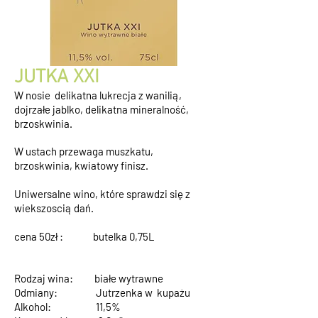
JUTKA XXI
W nosie delikatna lukrecja z wanilią,
dojrzałe jablko, delikatna mineralność,
brzoskwinia.
W ustach przewaga muszkatu,
brzoskwinia, kwiatowy finisz.
Uniwersalne wino, które sprawdzi się z
wiekszoscią dań.
cena 50zł : butelka 0,75L
Rodzaj wina: białe wytrawne
Odmiany: Jutrzenka w kupażu
Alkohol: 11,5%