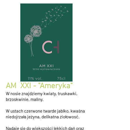
AM XXI - "Ameryka"
W nosie znajdziemy kwiaty, truskawki,
brzoskwinie, maliny.
W ustach czerwone twarde jablko, kwaśna
niedojrzała jeżyna, delikatna ziołowosć.
Nadaje się do większości lekkich dań oraz